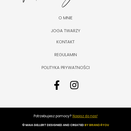
O MNIE
JOGA TWARZY
KONTAKT
REGULAMIN
POLITYKA PRYWATNOŚCI
F
I
a
n
c
s
e
t
Potrzebujesz pomocy?
Napisz do nas!
b
a
© MAIA GELLERT DESIGNED AND CREATED
BY BRAND4YOU