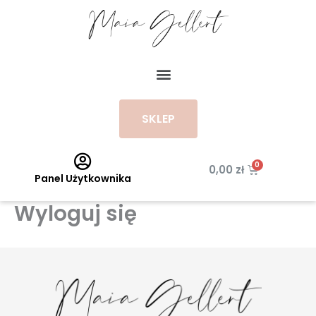
Przejdź
do
treści
Menu
SKLEP
Wózek
0,00
zł
Panel Użytkownika
Wyloguj się