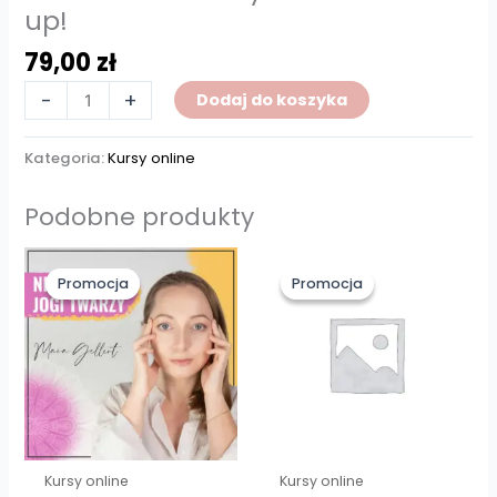
up!
79,00
zł
-
+
Dodaj do koszyka
Kategoria:
Kursy online
Podobne produkty
Pierwotna
Aktualna
Pierwotna
Aktualna
cena
cena
cena
cena
Promocja
Promocja
Promocja
Promocja
wynosiła:
wynosi:
wynosiła:
wynosi:
88,00 zł.
44,00 zł.
179,00 zł.
140,00 zł.
Kursy online
Kursy online