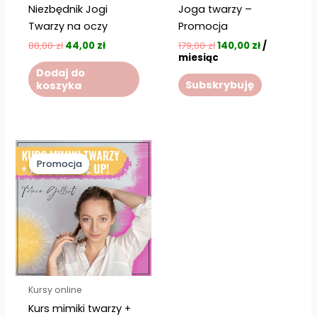
Niezbędnik Jogi
Joga twarzy –
Twarzy na oczy
Promocja
88,00
zł
44,00
zł
179,00
zł
140,00
zł
/
miesiąc
Dodaj do
Subskrybuję
koszyka
Pierwotna
Aktualna
cena
cena
Promocja
Promocja
wynosiła:
wynosi:
79,00 zł.
39,50 zł.
Kursy online
Kurs mimiki twarzy +