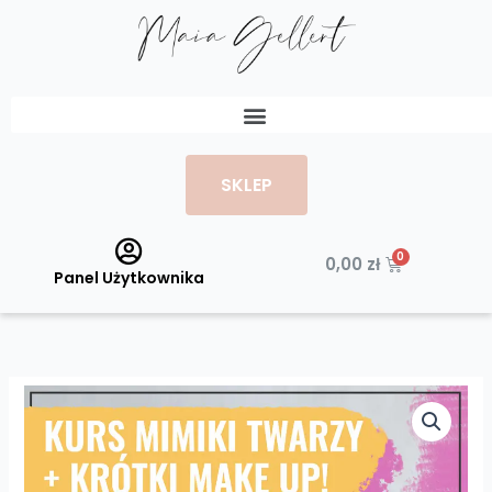
Przejdź
do
treści
Menu
SKLEP
Wózek
0,00
zł
Panel Użytkownika
ilość
Kurs
mimiki
twarzy