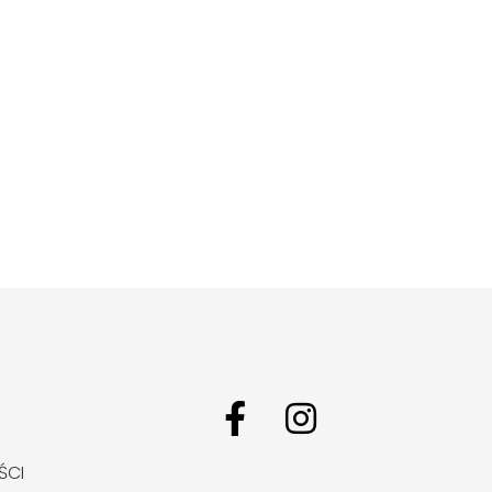
F
I
a
n
ŚCI
c
s