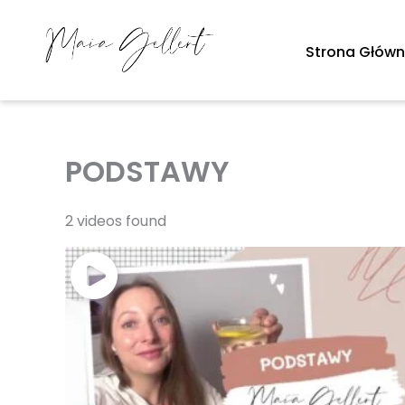
Przejdź
do
Strona Głów
treści
PODSTAWY
2 videos found