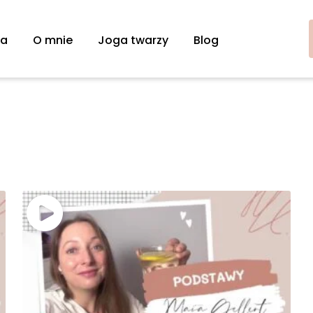
na
O mnie
Joga twarzy
Blog