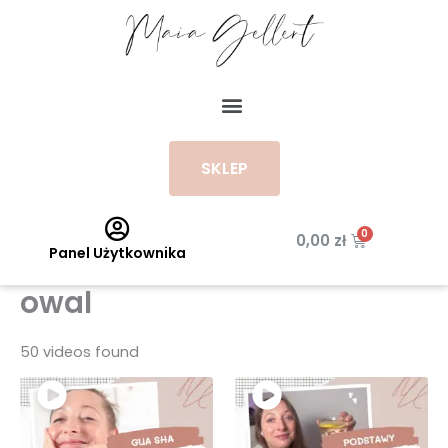
Przejdź
do
treści
Menu
SKLEP
Wózek
0,00
zł
Panel Użytkownika
owal
50 videos found