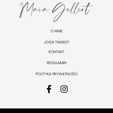
O MNIE
JOGA TWARZY
KONTAKT
REGULAMIN
POLITYKA PRYWATNOŚCI
F
I
a
n
c
s
e
t