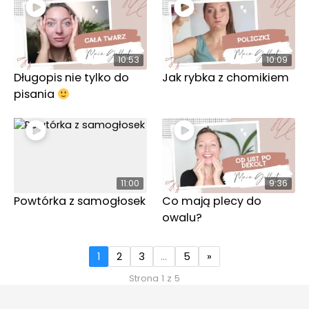
10:53
10:09
Długopis nie tylko do
Jak rybka z chomikiem
pisania
11:00
9:36
Powtórka z samogłosek
Co mają plecy do
owalu?
1
2
3
…
5
»
Strona 1 z 5