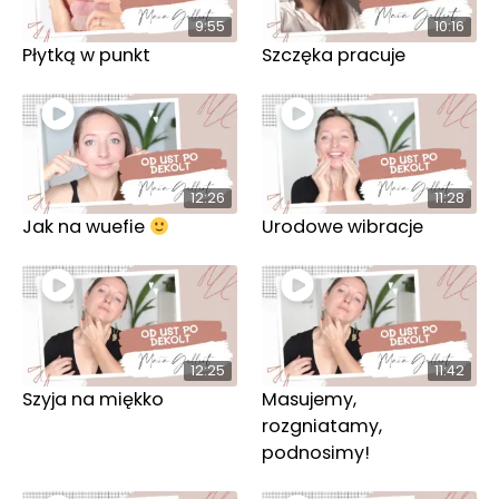
9:55
10:16
Płytką w punkt
Szczęka pracuje
12:26
11:28
Jak na wuefie
Urodowe wibracje
12:25
11:42
Szyja na miękko
Masujemy,
rozgniatamy,
podnosimy!