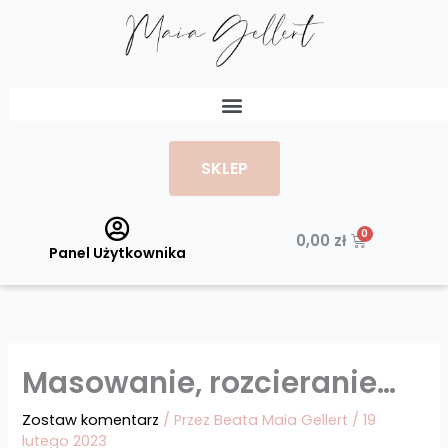
Przejdź
do
treści
Menu
SKLEP
Wózek
0,00
zł
Panel Użytkownika
Masowanie, rozcieranie…
Zostaw komentarz
/ Przez
Beata Maia Gellert
/
19
lutego 2023