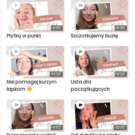
9:55
6:38
Płytką w punkt
Szczotkujemy buzię
13:35
8:25
Nie pomagaj kurzym
Usta dla
łapkom
początkujących
4:52
12:35