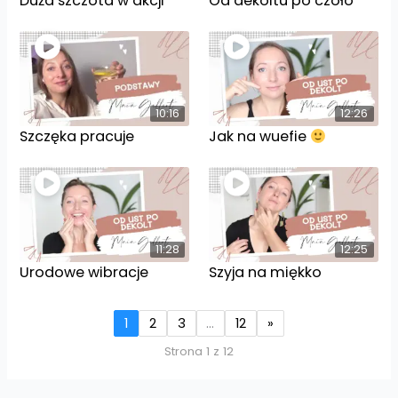
Duża szczota w akcji
Od dekoltu po czoło
10:16
12:26
Szczęka pracuje
Jak na wuefie
11:28
12:25
Urodowe wibracje
Szyja na miękko
1
2
3
…
12
»
Strona 1 z 12