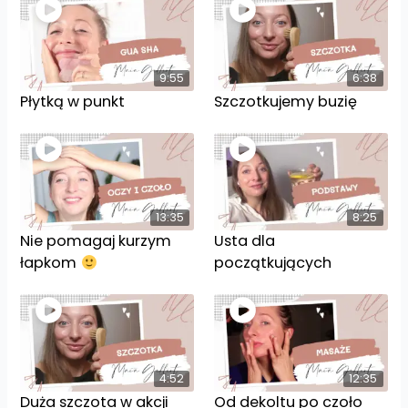
9:55
6:38
Płytką w punkt
Szczotkujemy buzię
13:35
8:25
Nie pomagaj kurzym
Usta dla
łapkom
początkujących
4:52
12:35
Duża szczota w akcji
Od dekoltu po czoło