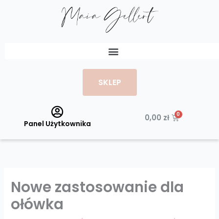
Przejdź
do
treści
Menu
SKLEP
Wózek
0,00
zł
Panel Użytkownika
Nowe zastosowanie dla
ołówka