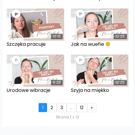
10:16
12:26
Szczęka pracuje
Jak na wuefie
11:28
12:25
Urodowe wibracje
Szyja na miękko
1
2
3
…
12
»
Strona 1 z 12