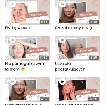
9:55
6:38
Płytką w punkt
Szczotkujemy buzię
13:35
8:25
Nie pomagaj kurzym
Usta dla
łapkom
początkujących
4:52
12:35