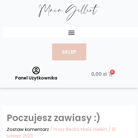
Przejdź
do
treści
Menu
SKLEP
Wózek
0,00
zł
Panel Użytkownika
Poczujesz zawiasy :)
Zostaw komentarz
/ Przez
Beata Maia Gellert
/
10
lutego 2023