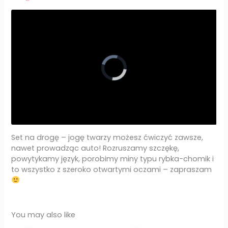
Set na drogę – jogę twarzy możesz ćwiczyć zawsze,
nawet prowadząc auto! Rozruszamy szczękę,
powytykamy język, porobimy miny typu rybka-chomik i
to wszystko z szeroko otwartymi oczami – zapraszam
You may also like