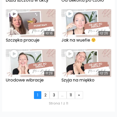
Duża szczota w akcji
Od dekoltu po czoło
10:16
12:26
Szczęka pracuje
Jak na wuefie
11:28
12:25
Urodowe wibracje
Szyja na miękko
1
2
3
…
11
»
Strona 1 z 11