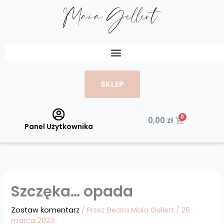
Przejdź
do
treści
Menu
SKLEP
Wózek
0,00
zł
Panel Użytkownika
Szczęka… opada
Zostaw komentarz
/ Przez
Beata Maia Gellert
/
26
marca 2023