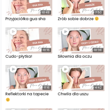
10:48
7:50
Przyjaciółka gua sha
Zrób sobie dobrze
10:16
10:38
Cudo-płytka!
Siłownia dla oczu
11:16
4:42
Reflektorki na tapecie
Chwila dla uszu