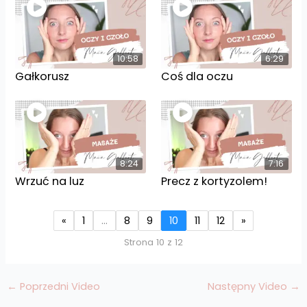
10:58
6:29
Gałkorusz
Coś dla oczu
8:24
7:16
Wrzuć na luz
Precz z kortyzolem!
«
1
…
8
9
10
11
12
»
Strona 10 z 12
←
Poprzedni Video
Następny Video
→