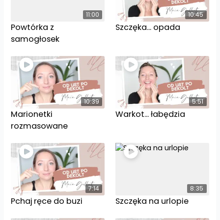
11:00
10:45
Powtórka z
Szczęka… opada
samogłosek
10:39
5:51
Marionetki
Warkot… łabędzia
rozmasowane
7:14
8:35
Pchaj ręce do buzi
Szczęka na urlopie