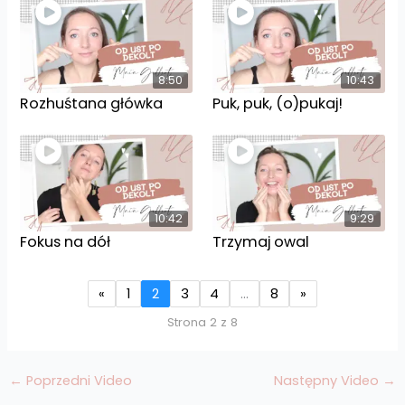
8:50
10:43
Rozhuśtana główka
Puk, puk, (o)pukaj!
10:42
9:29
Fokus na dół
Trzymaj owal
«
1
2
3
4
…
8
»
Strona 2 z 8
←
Poprzedni Video
Następny Video
→