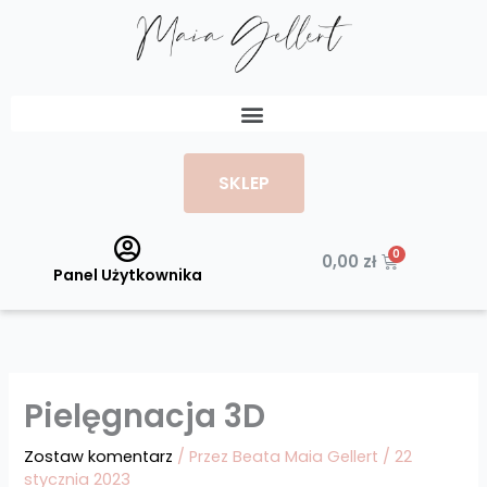
Przejdź
do
treści
Menu
SKLEP
Wózek
0,00
zł
Panel Użytkownika
Pielęgnacja 3D
Zostaw komentarz
/ Przez
Beata Maia Gellert
/
22
stycznia 2023