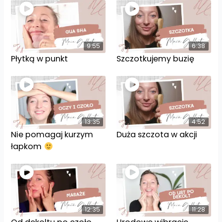
9:55
6:38
Płytką w punkt
Szczotkujemy buzię
13:35
4:52
Nie pomagaj kurzym
Duża szczota w akcji
łapkom
12:35
11:28