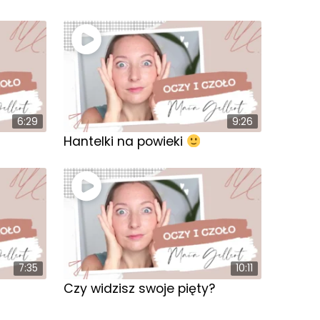
6:29
9:26
Hantelki na powieki
7:35
10:11
Czy widzisz swoje pięty?