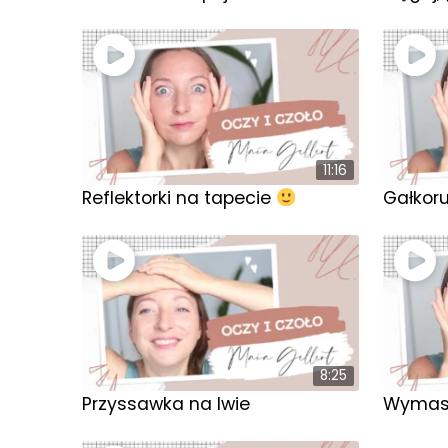
11:16
Reflektorki na tapecie
Gałkor
8:25
Przyssawka na lwie
Wymasu