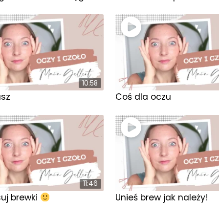
10:58
usz
Coś dla oczu
11:46
j brewki
Unieś brew jak należy!