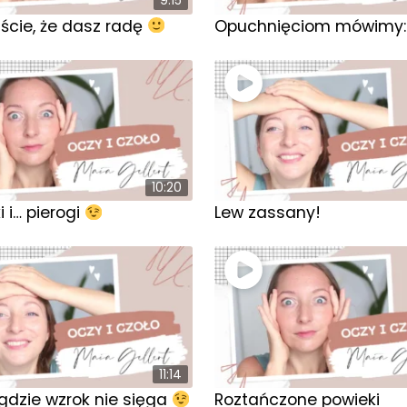
9:15
ście, że dasz radę
Opuchnięciom mówimy: 
10:20
i i… pierogi
Lew zassany!
11:14
 gdzie wzrok nie sięga
Roztańczone powieki