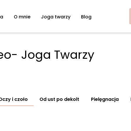
na
O mnie
Joga twarzy
Blog
deo- Joga Twarzy
Oczy i czoło
Od ust po dekolt
Pielęgnacja