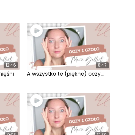
12:46
8:47
ięśni
A wszystko te (piękne) oczy…