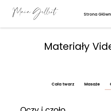
Przejdź
do
Strona Głów
treści
Materiały Vi
Cała twarz
Masaże
Oczy i czoło