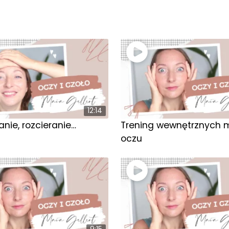
12:14
nie, rozcieranie…
Trening wewnętrznych m
oczu