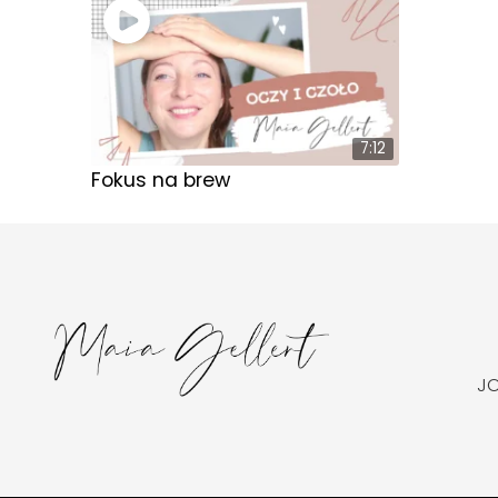
7:12
Fokus na brew
J