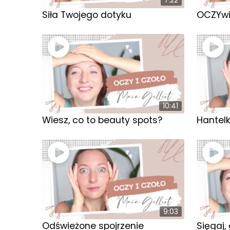
7:22
Siła Twojego dotyku
OCZYwi
10:41
Wiesz, co to beauty spots?
Hantelk
9:03
Odświeżone spojrzenie
Sięgaj,