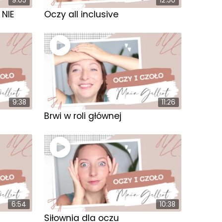
9:05
12:50
NIE
Oczy all inclusive
9:38
11:26
Brwi w roli głównej
6:54
10:38
Siłownia dla oczu