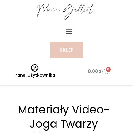
Przejdź
do
treści
Menu
SKLEP
Wózek
0,00
zł
Panel Użytkownika
Materiały Video-
Joga Twarzy