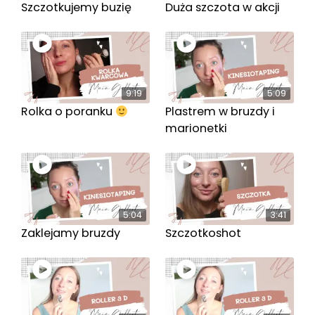
Szczotkujemy buzię
Duża szczota w akcji
9:19
5:09
Rolka o poranku
Plastrem w bruzdy i
marionetki
5:04
3:41
Zaklejamy bruzdy
Szczotkoshot