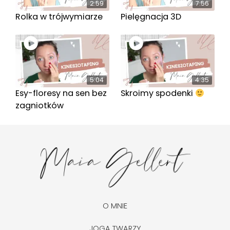
2:59
7:56
Rolka w trójwymiarze
Pielęgnacja 3D
5:04
4:35
Esy-floresy na sen bez
Skroimy spodenki
zagniotków
O MNIE
JOGA TWARZY